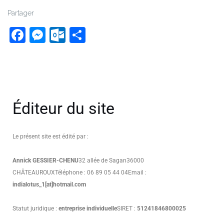
Partager
Facebook
Messenger
Outlook.com
Partager
Éditeur du site
Le présent site est édité par :
Annick GESSIER-CHENU
32 allée de Sagan
36000
CHÂTEAUROUX
Téléphone : 06 89 05 44 04
Email :
indialotus_1[at]hotmail.com
Statut juridique :
entreprise individuelle
SIRET :
51241846800025