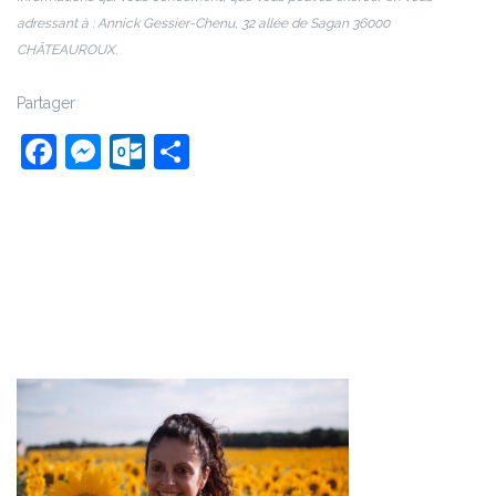
adressant à : Annick Gessier-Chenu
,
32 allée de Sagan 36000
CHÂTEAUROUX.
Partager
Facebook
Messenger
Outlook.com
Partager