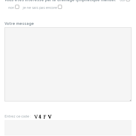
Vous êtes intéressé par le drainage lymphatique manuel
oui
non
je ne sais pas encore
Votre message
Entrez ce code :