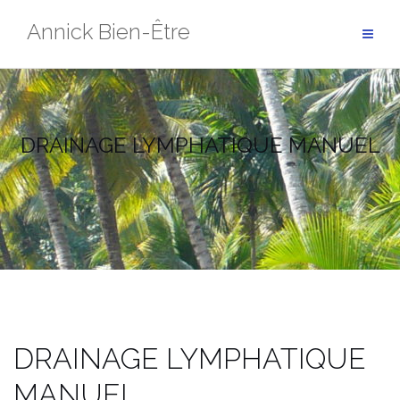
Aller
Annick Bien-Être
au
contenu
DRAINAGE LYMPHATIQUE MANUEL
DRAINAGE LYMPHATIQUE
MANUEL